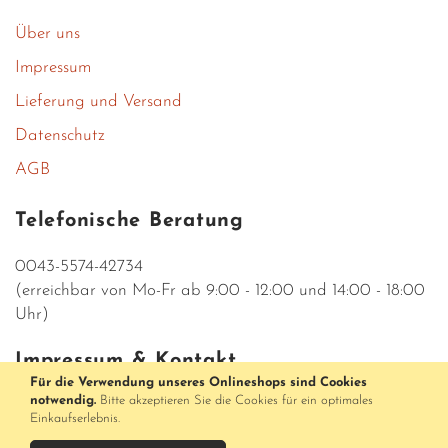
Über uns
Impressum
Lieferung und Versand
Datenschutz
AGB
Telefonische Beratung
0043-5574-42734
(erreichbar von Mo-Fr ab 9:00 - 12:00 und 14:00 - 18:00
Uhr)
Impressum & Kontakt
Für die Verwendung unseres Onlineshops sind Cookies
notwendig.
Bitte akzeptieren Sie die Cookies für ein optimales
Parfumerieshop Medusa
Einkaufserlebnis.
Rathausstraße 5