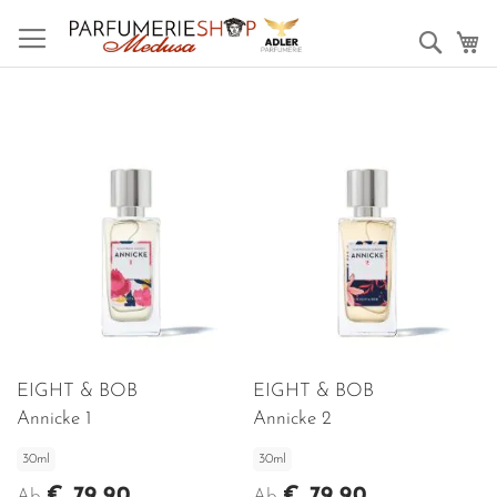
Such
M
EIGHT & BOB
EIGHT & BOB
Annicke 1
Annicke 2
30ml
30ml
€ 79,90
€ 79,90
Ab
Ab