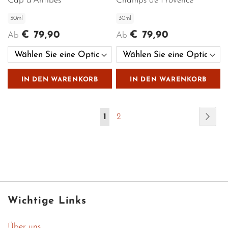
Cap d'Antibes
Champs de Provence
30ml
30ml
€ 79,90
€ 79,90
Ab
Ab
IN DEN WARENKORB
IN DEN WARENKORB
Seite
Seit
Weit
Sie
Seite
1
2
lesen
gerade
die
Seite
Wichtige Links
Über uns