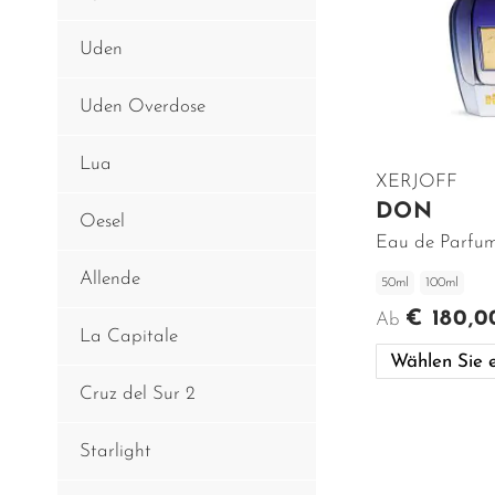
Uden
Uden Overdose
Lua
XERJOFF
DON
Oesel
Eau de Parfu
Allende
50ml
100ml
€ 180,0
Ab
La Capitale
Cruz del Sur 2
IN DEN WARENKORB
Starlight