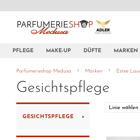
Zum
Inhalt
springen
PFLEGE
MAKE-UP
DÜFTE
MARKEN
Parfumerieshop Medusa
Marken
Estee La
Gesichtspflege
GESICHTSPFLEGE
Reinigung