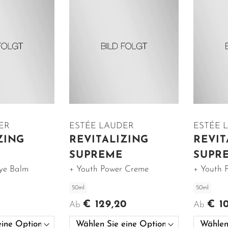
ER
ESTÉE LAUDER
ESTÉE 
ZING
REVITALIZING
REVIT
SUPREME
SUPR
Eye Balm
+ Youth Power Creme
+ Youth 
50ml
50ml
€ 129,20
€ 1
Ab
Ab