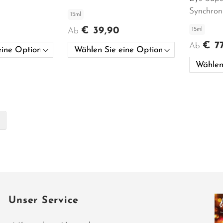
Synchron
15ml
€ 39,90
15ml
Ab
€ 7
Ab
ade die Seite
Seite
Weiter
Unser Service