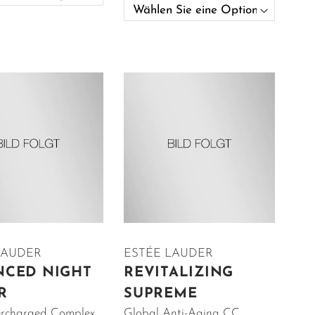
LAUDER
ESTÉE LAUDER
NCED NIGHT
REVITALIZING
R
SUPREME
rcharged Complex
Global Anti-Aging CC