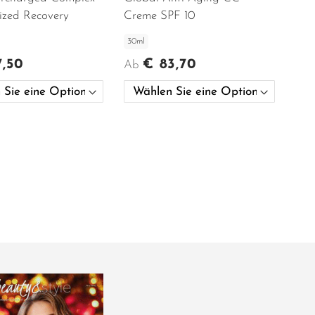
ized Recovery
Creme SPF 10
30ml
7,50
€ 83,70
Ab